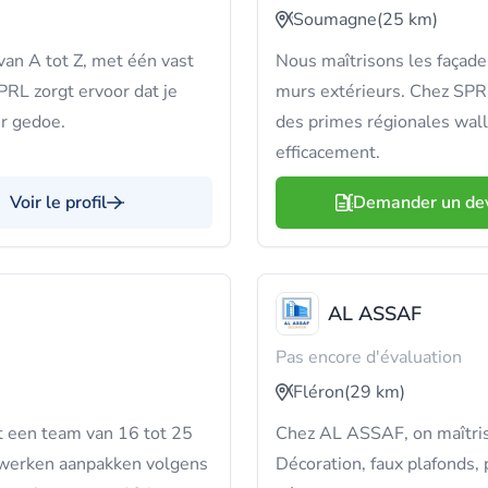
Soumagne
(25 km)
van A tot Z, met één vast
Nous maîtrisons les façades
PRL zorgt ervoor dat je
murs extérieurs. Chez SPRL
er gedoe.
des primes régionales wal
efficacement.
Voir le profil
Demander un de
AL ASSAF
Pas encore d'évaluation
Fléron
(29 km)
t een team van 16 tot 25
Chez AL ASSAF, on maîtrise
kwerken aanpakken volgens
Décoration, faux plafonds, 