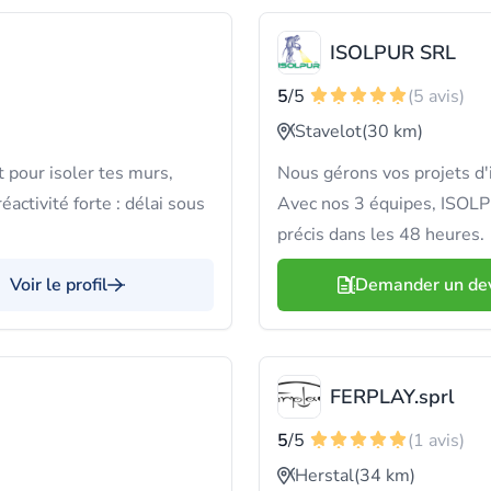
ISOLPUR SRL
5
/5
(5 avis)
Stavelot
(30 km)
 pour isoler tes murs,
Nous gérons vos projets d'is
activité forte : délai sous
Avec nos 3 équipes, ISOLPU
précis dans les 48 heures.
Voir le profil
Demander un de
FERPLAY.sprl
5
/5
(1 avis)
Herstal
(34 km)