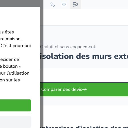
us êtes
tre maison.
 C'est pourquoi
Gratuit et sans engagement
treprises d'isolation des murs ex
décider de
le bouton «
r l’utilisation
on sur les
Comparer des devis