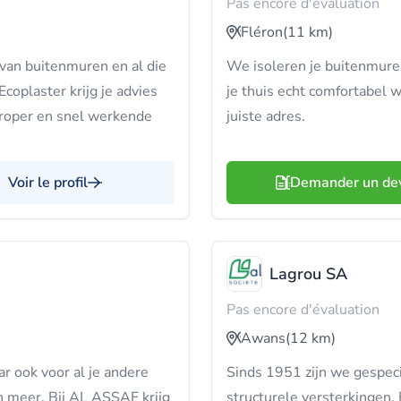
Pas encore d'évaluation
Fléron
(11 km)
 van buitenmuren en al die
We isoleren je buitenmuren
coplaster krijg je advies
je thuis echt comfortabel w
 proper en snel werkende
juiste adres.
Voir le profil
Demander un de
Lagrou SA
Pas encore d'évaluation
Awans
(12 km)
r ook voor al je andere
Sinds 1951 zijn we gespeci
n meer. Bij AL ASSAF krijg
structurele versterkingen.