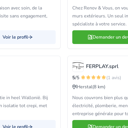
son avec soin, de la
Chez Renov & Vous, on vou
visite sans engagement,
murs extérieurs. Un seul in
spécialiste à votre service.
Voir le profil
Demander un de
FERPLAY.sprl
5
/5
(1 avis)
Herstal
(8 km)
ie in heel Wallonië. Bij
Nous couvrons bien plus qu
 isolatie tot crepi, met
électricité, plomberie, men
entreprise générale pour to
Voir le profil
Demander un de