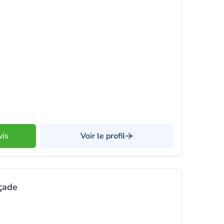
vis
Voir le profil
çade