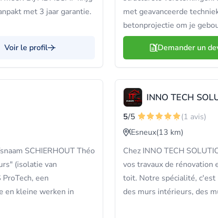
anpakt met 3 jaar garantie.
met geavanceerde technieke
betonprojectie om je geb
Voir le profil
Demander un de
INNO TECH SOL
5
/5
(1 avis)
Esneux
(13 km)
rijfsnaam SCHIERHOUT Théo
Chez INNO TECH SOLUTION,
rs" (isolatie van
vos travaux de rénovation
S ProTech, een
toit. Notre spécialité, c'est
ge en kleine werken in
des murs intérieurs, des mu