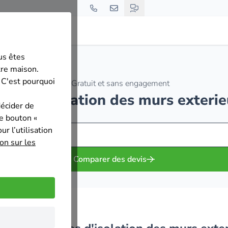
us êtes
las
tre maison.
 C'est pourquoi
Gratuit et sans engagement
rises d'isolation des murs exterie
décider de
le bouton «
r l’utilisation
on sur les
Comparer des devis