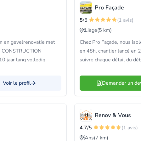
Pro Façade
5
/5
(1 avis)
Liège
(5 km)
en en gevelrenovatie met
Chez Pro Façade, nous isolo
DIS CONSTRUCTION
en 48h, chantier lancé en 
0 jaar lang volledig
suivre chaque détail du débu
Voir le profil
Demander un de
Renov & Vous
4.7
/5
(1 avis)
Ans
(7 km)