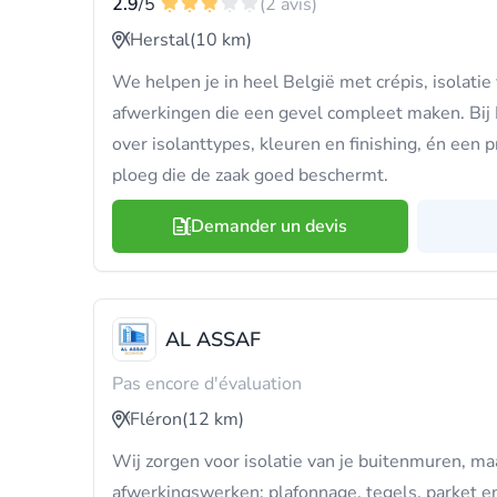
2.9
/5
(2 avis)
Herstal
(10 km)
We helpen je in heel België met crépis, isolatie
afwerkingen die een gevel compleet maken. Bij E
over isolanttypes, kleuren en finishing, én een
ploeg die de zaak goed beschermt.
Demander un devis
AL ASSAF
Pas encore d'évaluation
Fléron
(12 km)
Wij zorgen voor isolatie van je buitenmuren, maa
afwerkingswerken: plafonnage, tegels, parket e