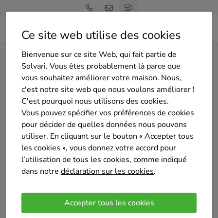
Ce site web utilise des cookies
Bienvenue sur ce site Web, qui fait partie de
Home
Isolation des murs extérieurs
Liège
Flémalle
Solvari. Vous êtes probablement là parce que
vous souhaitez améliorer votre maison. Nous,
Gratuit et sans engagement
c'est notre site web que nous voulons améliorer !
Top 20 des entreprises
C'est pourquoi nous utilisons des cookies.
d'isolation des murs exterieurs
Vous pouvez spécifier vos préférences de cookies
pour décider de quelles données nous pouvons
à Flémalle
utiliser. En cliquant sur le bouton « Accepter tous
les cookies », vous donnez votre accord pour
l’utilisation de tous les cookies, comme indiqué
dans notre
déclaration sur les cookies
.
Comparer des devis
Accepter tous les cookies