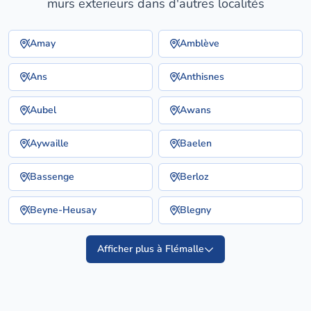
murs exterieurs dans d'autres localités
Amay
Amblève
Ans
Anthisnes
Aubel
Awans
Aywaille
Baelen
Bassenge
Berloz
Beyne-Heusay
Blegny
Afficher plus à Flémalle