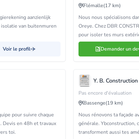
Flémalle
(17 km)
ierekening aanzienlijk
Nous nous spécialisons dan
r isolatie van buitenmuren
Oreye. Chez DBR CONSTRUC
pour isoler tes murs extéri
Voir le profil
Demander un de
Y. B. Construction
Pas encore d'évaluation
Bassenge
(19 km)
quipe pour suivre chaque
Nous rénovons ta façade av
e. Devis en 48h et travaux
générale. Ybconstruction, c
rs toi.
transforment aussi tes amé