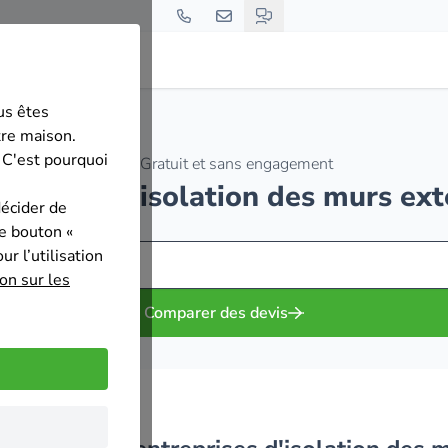
us êtes
tre maison.
 C'est pourquoi
Gratuit et sans engagement
treprises d'isolation des murs ex
décider de
le bouton «
r l’utilisation
on sur les
Comparer des devis