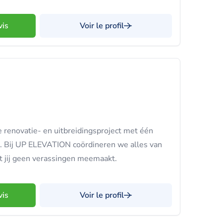
vis
Voir le profil
 renovatie- en uitbreidingsproject met één
 Bij UP ELEVATION coördineren we alles van
at jij geen verassingen meemaakt.
vis
Voir le profil