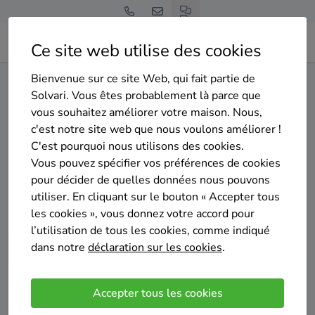
Ce site web utilise des cookies
Bienvenue sur ce site Web, qui fait partie de
Home
Isolation des murs extérieurs
Liège
Sprimont
Solvari. Vous êtes probablement là parce que
vous souhaitez améliorer votre maison. Nous,
Gratuit et sans engagement
c'est notre site web que nous voulons améliorer !
Top 20 des entreprises
C'est pourquoi nous utilisons des cookies.
d'isolation des murs exterieurs
Vous pouvez spécifier vos préférences de cookies
pour décider de quelles données nous pouvons
à Sprimont
utiliser. En cliquant sur le bouton « Accepter tous
les cookies », vous donnez votre accord pour
l’utilisation de tous les cookies, comme indiqué
dans notre
déclaration sur les cookies
.
Comparer des devis
Accepter tous les cookies