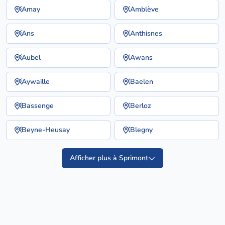
Amay
Amblève
Ans
Anthisnes
Aubel
Awans
Aywaille
Baelen
Bassenge
Berloz
Beyne-Heusay
Blegny
Afficher plus à Sprimont