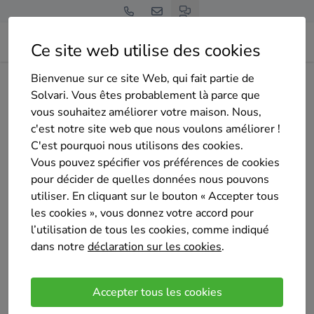
Ce site web utilise des cookies
Bienvenue sur ce site Web, qui fait partie de
Home
Isolation des murs extérieurs
Liège
Verviers
Solvari. Vous êtes probablement là parce que
ASCEDO SCS
vous souhaitez améliorer votre maison. Nous,
c'est notre site web que nous voulons améliorer !
C'est pourquoi nous utilisons des cookies.
Vous pouvez spécifier vos préférences de cookies
pour décider de quelles données nous pouvons
utiliser. En cliquant sur le bouton « Accepter tous
ASCEDO SCS
les cookies », vous donnez votre accord pour
Pas encore d'évaluation
l’utilisation de tous les cookies, comme indiqué
Verviers
dans notre
déclaration sur les cookies
.
On est une société qui travaille dans le bâtiment on
faisant plusieurs sorts des travaux comme peinture ,
Accepter tous les cookies
carrelage , parquet, gyproc , portes d'intérieur ,