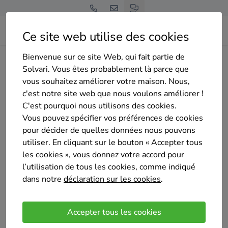
Ce site web utilise des cookies
Bienvenue sur ce site Web, qui fait partie de
Home
Isolation de la toiture
Hainaut
Jurbise
Optima Energy
Solvari. Vous êtes probablement là parce que
vous souhaitez améliorer votre maison. Nous,
c'est notre site web que nous voulons améliorer !
C'est pourquoi nous utilisons des cookies.
Vous pouvez spécifier vos préférences de cookies
pour décider de quelles données nous pouvons
Optima Energy
utiliser. En cliquant sur le bouton « Accepter tous
4.9
/5
(5 avis)
les cookies », vous donnez votre accord pour
Bergen
l’utilisation de tous les cookies, comme indiqué
dans notre
déclaration sur les cookies
.
Nous sommes spécialisé en isolation de façade, et
amélioration du PEB de votre bâtiment.
Accepter tous les cookies
Nos services