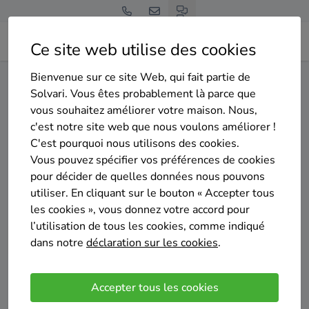
Ce site web utilise des cookies
Bienvenue sur ce site Web, qui fait partie de
Home
Isolation des murs extérieurs
Hainaut
Rumes
Solvari. Vous êtes probablement là parce que
vous souhaitez améliorer votre maison. Nous,
Gratuit et sans engagement
c'est notre site web que nous voulons améliorer !
Top 20 des entreprises
C'est pourquoi nous utilisons des cookies.
d'isolation des murs exterieurs
Vous pouvez spécifier vos préférences de cookies
pour décider de quelles données nous pouvons
à Rumes
utiliser. En cliquant sur le bouton « Accepter tous
les cookies », vous donnez votre accord pour
l’utilisation de tous les cookies, comme indiqué
dans notre
déclaration sur les cookies
.
Comparer des devis
Accepter tous les cookies