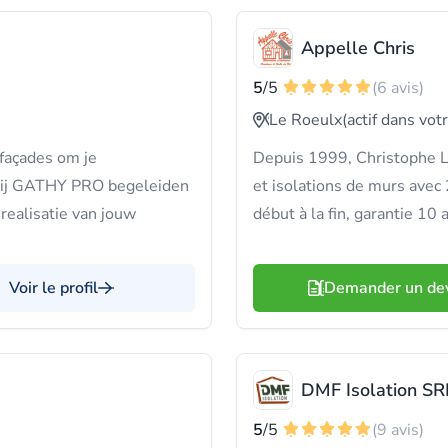
Appelle Chris
5
/5
(6 avis)
Le Roeulx
(actif dans vot
 façades om je
Depuis 1999, Christophe L
Bij GATHY PRO begeleiden
et isolations de murs avec
 realisatie van jouw
début à la fin, garantie 10 
Voir le profil
Demander un de
DMF Isolation SR
5
/5
(9 avis)