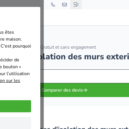
us êtes
ut
tre maison.
 C'est pourquoi
Gratuit et sans engagement
prises d'isolation des murs exte
décider de
le bouton «
r l’utilisation
on sur les
Comparer des devis