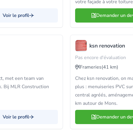
votre façade à votre toiture
Voir le profil
Demander un de
ksn renovation
Pas encore d'évaluation
Frameries
(41 km)
ect, met een team van
Chez ksn renovation, on maî
k. Bij MLR Construction
plus : menuiseries PVC sur
central agréés, aménageme
km autour de Mons.
Voir le profil
Demander un de