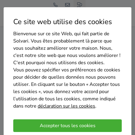
Ce site web utilise des cookies
Bienvenue sur ce site Web, qui fait partie de
Home
Isolation des murs extérieurs
Hainaut
Châtelet
Solvari. Vous êtes probablement là parce que
vous souhaitez améliorer votre maison. Nous,
Gratuit et sans engagement
c'est notre site web que nous voulons améliorer !
Top 20 des entreprises
C'est pourquoi nous utilisons des cookies.
d'isolation des murs exterieurs
Vous pouvez spécifier vos préférences de cookies
pour décider de quelles données nous pouvons
à Châtelet
utiliser. En cliquant sur le bouton « Accepter tous
les cookies », vous donnez votre accord pour
l’utilisation de tous les cookies, comme indiqué
dans notre
déclaration sur les cookies
.
Comparer des devis
Accepter tous les cookies