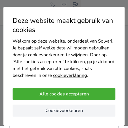
Deze website maakt gebruik van
cookies
Home
Dakwerker
Welkom op deze website, onderdeel van Solvari.
Je bepaalt zelf welke data wij mogen gebruiken
Dakwerker
door je cookievoorkeuren te wijzigen. Door op
‘Alle cookies accepteren’ te klikken, ga je akkoord
met het gebruik van alle cookies, zoals
Of het nu gaat om een dringende reparatie aan je dak, een
beschreven in onze
cookieverklaring
.
complete renovatie of periodiek onderhoud: een
betrouwbare dakwerker is goud waard. Via Solvari vind je
snel het juiste dakbedrijf voor je project. Ontvang gratis tot
Alle cookies accepteren
4 offertes en kies de beste deal!
Cookievoorkeuren
Vergelijk de top 20 dakwerkers in je buurt