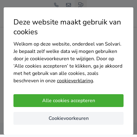
Deze website maakt gebruik van
cookies
Home
Dakwerk
Limburg
Welkom op deze website, onderdeel van Solvari.
Tot 4 offertes op maat
Je bepaalt zelf welke data wij mogen gebruiken
dakwerkers in Limburg
door je cookievoorkeuren te wijzigen. Door op
‘Alle cookies accepteren’ te klikken, ga je akkoord
met het gebruik van alle cookies, zoals
beschreven in onze
cookieverklaring
.
Vergelijk offertes
Alle cookies accepteren
Cookievoorkeuren