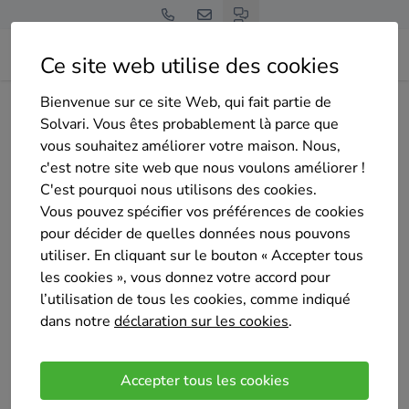
Ce site web utilise des cookies
Bienvenue sur ce site Web, qui fait partie de
Home
Pompe à chaleur
Hainaut
Courcelles
Sylvio Remacle
Solvari. Vous êtes probablement là parce que
vous souhaitez améliorer votre maison. Nous,
c'est notre site web que nous voulons améliorer !
C'est pourquoi nous utilisons des cookies.
Vous pouvez spécifier vos préférences de cookies
pour décider de quelles données nous pouvons
Sylvio Remacle
utiliser. En cliquant sur le bouton « Accepter tous
Sélectionné 3 fois
les cookies », vous donnez votre accord pour
Pas encore d'évaluation
l’utilisation de tous les cookies, comme indiqué
dans notre
déclaration sur les cookies
.
Courcelles
SYREC, vous propose le placement de vos
Accepter tous les cookies
chaudières à condensation ainsi que réception et