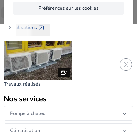
certification de vos installations.
Préférences sur les cookies
Afficher plus
Du premier contact pour un devis gratuit, à la
réalisation de votre dossier administratif,
Réalisations (7)
Celle-ci réalisera pour vous de l’étude, abordant
tout les aspect techniques et financières afin de
vous déterminer la solution la plus avantageuse
pour sa mise en œuvre.
7
Travaux réalisés
Toutes nos installations, soumises aux prescriptions
légales de conformité seront validée par un
Nos services
organisme externe de contrôle.
Pompe à chaleur
Nos équipes ont les compétences et expériences
pour implémenter tout type d’installation, n’hésitez
Climatisation