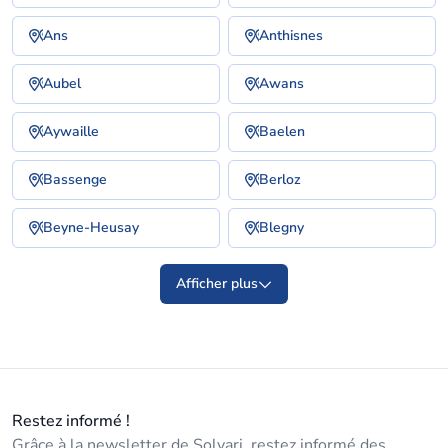
Ans
Anthisnes
Aubel
Awans
Aywaille
Baelen
Bassenge
Berloz
Beyne-Heusay
Blegny
Afficher plus
Restez informé !
Grâce à la newsletter de Solvari, restez informé des