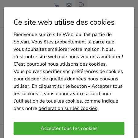
Ce site web utilise des cookies
Bienvenue sur ce site Web, qui fait partie de
Home
Isolation des murs extérieurs
Liège
Verviers
Solvari. Vous êtes probablement là parce que
soultoukhanov-akhmed
vous souhaitez améliorer votre maison. Nous,
c'est notre site web que nous voulons améliorer !
C'est pourquoi nous utilisons des cookies.
Vous pouvez spécifier vos préférences de cookies
Oups !
pour décider de quelles données nous pouvons
utiliser. En cliquant sur le bouton « Accepter tous
Un problème est survenu lors du chargement de la
les cookies », vous donnez votre accord pour
page. Veuillez réessayer plus tard.
l’utilisation de tous les cookies, comme indiqué
dans notre
déclaration sur les cookies
.
Veuillez réessayer
Accepter tous les cookies