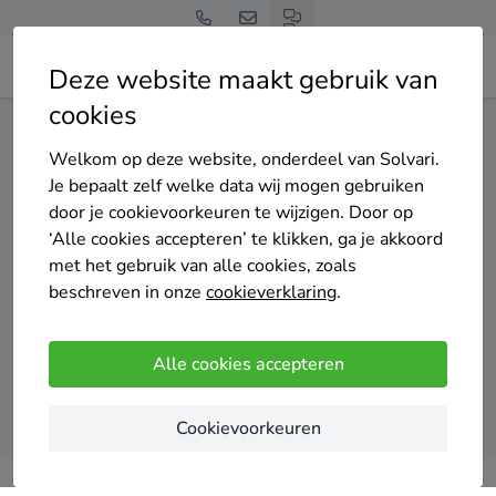
Deze website maakt gebruik van
cookies
Home
Vloerisolatie
West-Vlaanderen
Middelkerke
Welkom op deze website, onderdeel van Solvari.
Gratis en vrijblijvend
Je bepaalt zelf welke data wij mogen gebruiken
Top 20 vloerisolatie
door je cookievoorkeuren te wijzigen. Door op
‘Alle cookies accepteren’ te klikken, ga je akkoord
specialisten in Middelkerke
met het gebruik van alle cookies, zoals
beschreven in onze
cookieverklaring
.
Alle cookies accepteren
Vergelijk offertes
Cookievoorkeuren