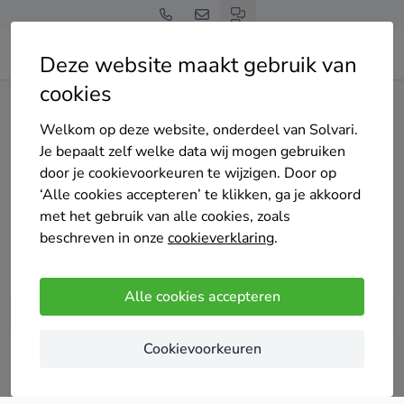
Deze website maakt gebruik van
cookies
Home
Vloerisolatie
West-Vlaanderen
Langemark-Poelkapelle
Welkom op deze website, onderdeel van Solvari.
Gratis en vrijblijvend
Je bepaalt zelf welke data wij mogen gebruiken
Top 20 vloerisolatie
door je cookievoorkeuren te wijzigen. Door op
‘Alle cookies accepteren’ te klikken, ga je akkoord
specialisten in Langemark-
met het gebruik van alle cookies, zoals
beschreven in onze
cookieverklaring
.
Poelkapelle
Alle cookies accepteren
Cookievoorkeuren
Vergelijk offertes