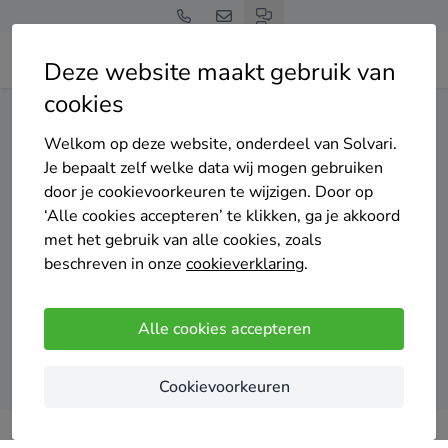
Deze website maakt gebruik van
cookies
Home
Thuisbatterij
West-Vlaanderen
Ardooie
Welkom op deze website, onderdeel van Solvari.
Gratis en vrijblijvend
Je bepaalt zelf welke data wij mogen gebruiken
Top 20 thuisbatterij
door je cookievoorkeuren te wijzigen. Door op
‘Alle cookies accepteren’ te klikken, ga je akkoord
installateurs in Ardooie
met het gebruik van alle cookies, zoals
beschreven in onze
cookieverklaring
.
Alle cookies accepteren
Vergelijk offertes
Cookievoorkeuren