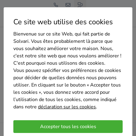
Ce site web utilise des cookies
Bienvenue sur ce site Web, qui fait partie de
Home
Panneaux solaires
Hainaut
Courcelles
Solvari. Vous êtes probablement là parce que
transformation-lejeune-souvret
vous souhaitez améliorer votre maison. Nous,
c'est notre site web que nous voulons améliorer !
C'est pourquoi nous utilisons des cookies.
Vous pouvez spécifier vos préférences de cookies
Oups !
pour décider de quelles données nous pouvons
utiliser. En cliquant sur le bouton « Accepter tous
Un problème est survenu lors du chargement de la
les cookies », vous donnez votre accord pour
page. Veuillez réessayer plus tard.
l’utilisation de tous les cookies, comme indiqué
dans notre
déclaration sur les cookies
.
Veuillez réessayer
Accepter tous les cookies