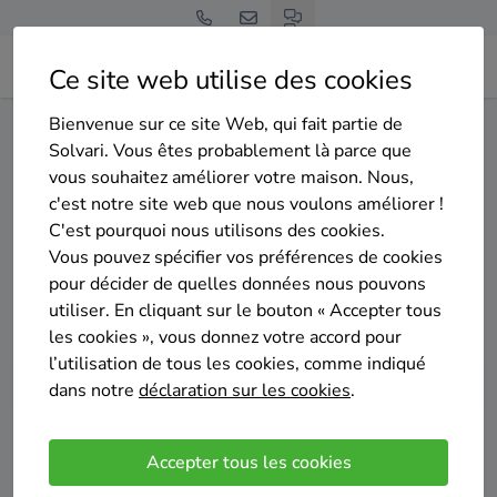
Ce site web utilise des cookies
Bienvenue sur ce site Web, qui fait partie de
Home
Isolation de la toiture
Luxembourg
Vaux-sur-Sûre
Solvari. Vous êtes probablement là parce que
vous souhaitez améliorer votre maison. Nous,
Gratuit et sans engagement
c'est notre site web que nous voulons améliorer !
Top 20 des entreprises
C'est pourquoi nous utilisons des cookies.
d'isolation de la toiture à
Vous pouvez spécifier vos préférences de cookies
pour décider de quelles données nous pouvons
Vaux-sur-Sûre
utiliser. En cliquant sur le bouton « Accepter tous
les cookies », vous donnez votre accord pour
l’utilisation de tous les cookies, comme indiqué
dans notre
déclaration sur les cookies
.
Comparer des devis
Accepter tous les cookies