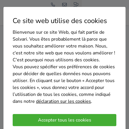
Ce site web utilise des cookies
Bienvenue sur ce site Web, qui fait partie de
Home
Isolation de la toiture
Luxembourg
Hotton
Solvari. Vous êtes probablement là parce que
vous souhaitez améliorer votre maison. Nous,
Gratuit et sans engagement
c'est notre site web que nous voulons améliorer !
Top 20 des entreprises
C'est pourquoi nous utilisons des cookies.
d'isolation de la toiture à
Vous pouvez spécifier vos préférences de cookies
pour décider de quelles données nous pouvons
Hotton
utiliser. En cliquant sur le bouton « Accepter tous
les cookies », vous donnez votre accord pour
l’utilisation de tous les cookies, comme indiqué
dans notre
déclaration sur les cookies
.
Comparer des devis
Accepter tous les cookies