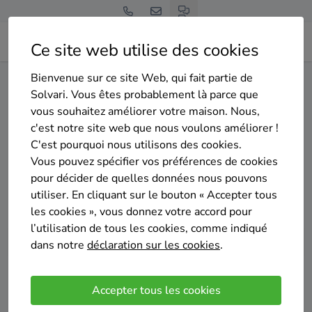
Ce site web utilise des cookies
Bienvenue sur ce site Web, qui fait partie de
Home
Isolation de la toiture
Luxembourg
Florenville
Solvari. Vous êtes probablement là parce que
vous souhaitez améliorer votre maison. Nous,
Gratuit et sans engagement
c'est notre site web que nous voulons améliorer !
Top 20 des entreprises
C'est pourquoi nous utilisons des cookies.
d'isolation de la toiture à
Vous pouvez spécifier vos préférences de cookies
pour décider de quelles données nous pouvons
Florenville
utiliser. En cliquant sur le bouton « Accepter tous
les cookies », vous donnez votre accord pour
l’utilisation de tous les cookies, comme indiqué
dans notre
déclaration sur les cookies
.
Comparer des devis
Accepter tous les cookies