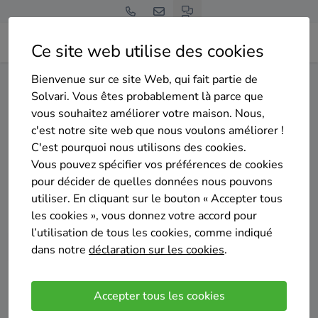
Ce site web utilise des cookies
Bienvenue sur ce site Web, qui fait partie de
Home
Isolation de la toiture
Luxembourg
Aubange
Solvari. Vous êtes probablement là parce que
vous souhaitez améliorer votre maison. Nous,
Gratuit et sans engagement
c'est notre site web que nous voulons améliorer !
Top 20 des entreprises
C'est pourquoi nous utilisons des cookies.
d'isolation de la toiture à
Vous pouvez spécifier vos préférences de cookies
pour décider de quelles données nous pouvons
Aubange
utiliser. En cliquant sur le bouton « Accepter tous
les cookies », vous donnez votre accord pour
l’utilisation de tous les cookies, comme indiqué
dans notre
déclaration sur les cookies
.
Comparer des devis
Accepter tous les cookies