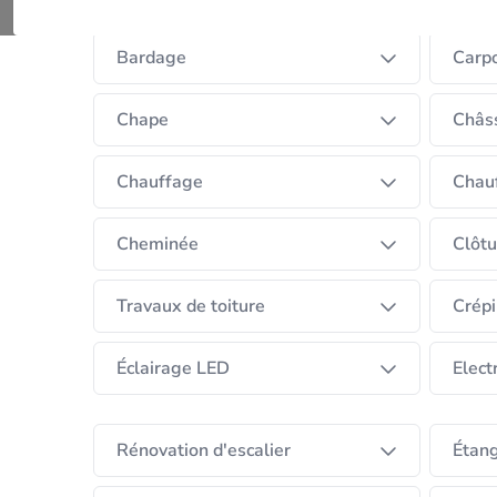
Bardage
Carpo
Chape
Châss
Chauffage
Chauf
Cheminée
Clôtu
Travaux de toiture
Crépi
Éclairage LED
Electr
Rénovation d'escalier
Étan