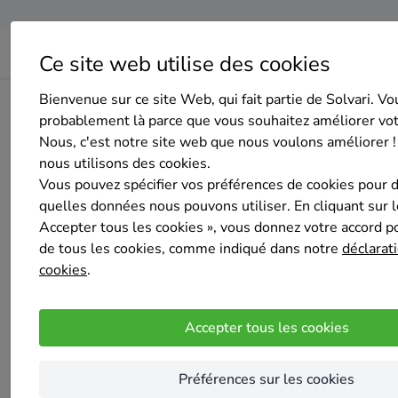
Ce site web utilise des cookies
Bienvenue sur ce site Web, qui fait partie de Solvari. Vo
Home
Isolation des murs extérieurs
Hainaut
Quévy
probablement là parce que vous souhaitez améliorer vo
Nous, c'est notre site web que nous voulons améliorer !
nous utilisons des cookies.
Vous pouvez spécifier vos préférences de cookies pour 
quelles données nous pouvons utiliser. En cliquant sur 
Accepter tous les cookies », vous donnez votre accord pou
T.E.S. SPORT PROMOTION
de tous les cookies, comme indiqué dans notre
déclarati
Pas encore d'évaluation
cookies
.
Quévy
Je suis un indépendant qui vient d'ouvrir ma s
Accepter tous les cookies
Nos services
Préférences sur les cookies
Abri de jardin
Amén