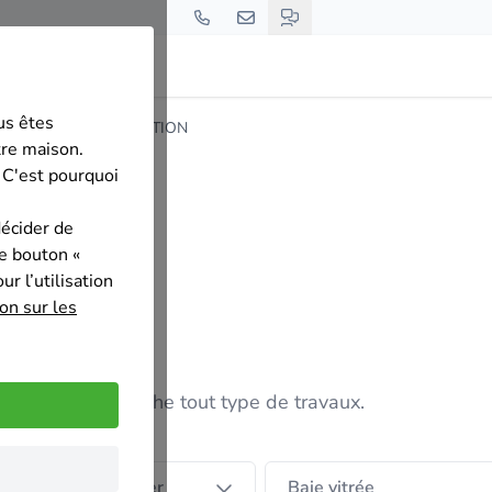
us êtes
T.E.S. SPORT PROMOTION
tre maison.
 C'est pourquoi
décider de
le bouton «
r l’utilisation
on sur les
ociété, je recherche tout type de travaux.
agement du grenier
Baie vitrée