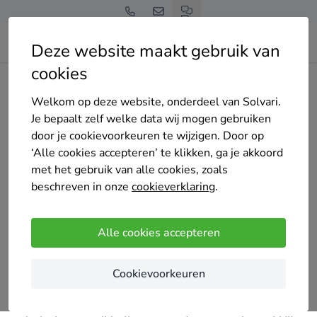
Deze website maakt gebruik van
cookies
Home
Vochtbestrijding
Antwerpen
Herentals
Oasis Energy
Welkom op deze website, onderdeel van Solvari.
Je bepaalt zelf welke data wij mogen gebruiken
door je cookievoorkeuren te wijzigen. Door op
‘Alle cookies accepteren’ te klikken, ga je akkoord
met het gebruik van alle cookies, zoals
Oasis Energy
beschreven in onze
cookieverklaring
.
4 keer gekozen
5
/5
(1 reviews)
Alle cookies accepteren
Herentals
Cookievoorkeuren
Oasis is een familiebedrijf in verwarming en
hernieuwbare energie. Wij zijn er fier op dat we de