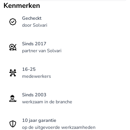
deuren is dat nog veel meer. We nemen dan ook
Kenmerken
uitgebreid de tijd om samen op zoek te gaan naar
de gepaste oplossing.
Gecheckt
door Solvari
Sinds 2017
partner van Solvari
16-25
medewerkers
Sinds 2003
werkzaam in de branche
10 jaar garantie
op de uitgevoerde werkzaamheden