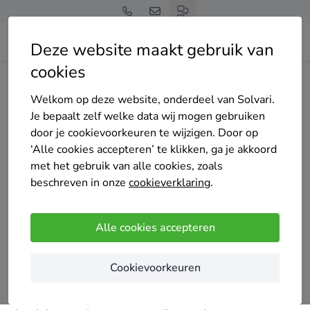
Deze website maakt gebruik van
cookies
Home
Ramen en deuren
Vlaams-Brabant
Herent
KwadrO Ramen en deuren
Welkom op deze website, onderdeel van Solvari.
Je bepaalt zelf welke data wij mogen gebruiken
door je cookievoorkeuren te wijzigen. Door op
‘Alle cookies accepteren’ te klikken, ga je akkoord
met het gebruik van alle cookies, zoals
beschreven in onze
cookieverklaring
.
KwadrO Ramen en deuren
5
/5
(1 reviews)
Alle cookies accepteren
Herent
Cookievoorkeuren
KwadrO is een betrouwbare partner voor ramen en
deuren. Naast ons uitgebreid assortiment in PVC,