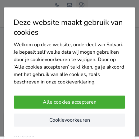
Deze website maakt gebruik van
cookies
Home
Dakkoepel
Welkom op deze website, onderdeel van Solvari.
Je bepaalt zelf welke data wij mogen gebruiken
Dakkoepel
door je cookievoorkeuren te wijzigen. Door op
‘Alle cookies accepteren’ te klikken, ga je akkoord
met het gebruik van alle cookies, zoals
Heb je een plat dak en wil je extra natuurlijk licht in je
beschreven in onze
cookieverklaring
.
woonruimtes? Dan is een dakkoepel de ideale
oplossing. Zo oogt je woning groter en geniet je van een
aangename sfeer binnenshuis.
Alle cookies accepteren
Cookievoorkeuren
Vergelijk tot 4 offertes voor dakkoepels
Vul je postcode in