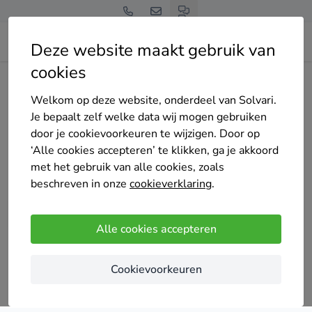
Deze website maakt gebruik van
cookies
Home
Crepi
Vlaams-Brabant
Welkom op deze website, onderdeel van Solvari.
Tot 4 offertes op maat
Je bepaalt zelf welke data wij mogen gebruiken
crepi experts in
door je cookievoorkeuren te wijzigen. Door op
‘Alle cookies accepteren’ te klikken, ga je akkoord
Vlaams-Brabant
met het gebruik van alle cookies, zoals
beschreven in onze
cookieverklaring
.
Alle cookies accepteren
Vergelijk offertes
Cookievoorkeuren