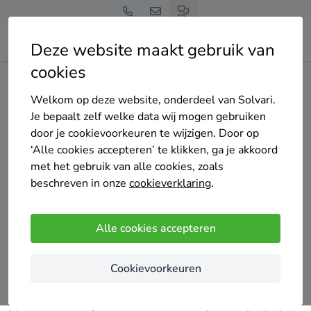
Deze website maakt gebruik van
cookies
Home
Bedrijven overzicht
Wachters Bvba
Welkom op deze website, onderdeel van Solvari.
Je bepaalt zelf welke data wij mogen gebruiken
door je cookievoorkeuren te wijzigen. Door op
‘Alle cookies accepteren’ te klikken, ga je akkoord
met het gebruik van alle cookies, zoals
Wachters Bvba
beschreven in onze
cookieverklaring
.
5 keer gekozen
4.2
/5
(11 reviews)
Alle cookies accepteren
Haacht
Cookievoorkeuren
U kan bij ons terecht vanaf de grondwerken,
rioleringswerken tot de bestrating.