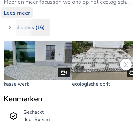
Meer en meer focussen we ons op het ecologisch
aspect in de bestratingen zoals waterdoorlatende
Lees meer
bestratingen, plaatsen van bufferputten,
infiltratieputten, regenwaterputten en
Realisaties (16)
waterdoorlatende of water passerende klinkers.
Wij werken steeds met duurzame en kwalitatieve
materialen. Wij zorgen ervoor dat u tevreden bent.
4
4
kasseiwerk
ecologische oprit
Kenmerken
Gecheckt
door Solvari