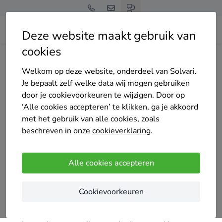
Deze website maakt gebruik van
cookies
Home
Bedrijven overzicht
Thomas Van Bree schilderwerken
Welkom op deze website, onderdeel van Solvari.
Je bepaalt zelf welke data wij mogen gebruiken
door je cookievoorkeuren te wijzigen. Door op
‘Alle cookies accepteren’ te klikken, ga je akkoord
met het gebruik van alle cookies, zoals
Thomas Van Bree schilderwerken
beschreven in onze
cookieverklaring
.
2 keer gekozen
5
/5
(1 reviews)
Alle cookies accepteren
Deurne
Cookievoorkeuren
Mijn focus ligt niet enkel op de schilderwerken van
residentiële woningen. Vanwege mijn voorgaande