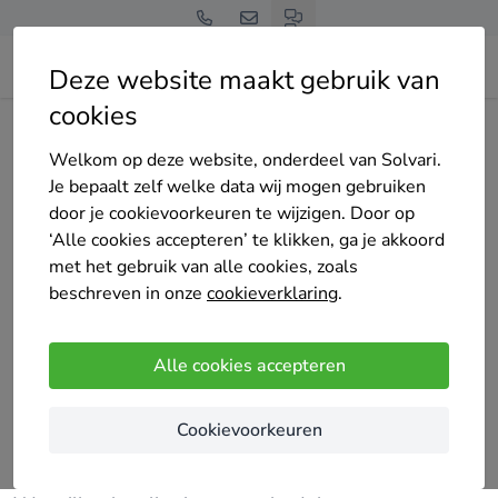
Deze website maakt gebruik van
cookies
Home
Bedrijven overzicht
STRUCTIV BOUWGROEP
Welkom op deze website, onderdeel van Solvari.
Je bepaalt zelf welke data wij mogen gebruiken
door je cookievoorkeuren te wijzigen. Door op
‘Alle cookies accepteren’ te klikken, ga je akkoord
met het gebruik van alle cookies, zoals
STRUCTIV BOUWGROEP
beschreven in onze
cookieverklaring
.
Premium partner
12 keer gekozen
5
/5
(5 reviews)
Alle cookies accepteren
Hasselt
Cookievoorkeuren
Structiv Bouwgroep is een bouwbedrijf uit Limburg
met een hart voor vakmanschap en mensen.