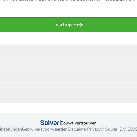
Inschrijven
Bouwt vertrouwen
instellingen
Gebruikersvoorwaarden
Disclaimer
Privacy
© Solvari B.V. 200