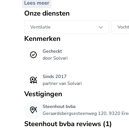
oplossing voor uw woning en leefcomfort. A
Lees meer
uitsluitend met gecertificeerde en kwalitati
Onze diensten
permanente kelderdichting en het definitief
Ventilatie
Vocht
Kenmerken
Gecheckt
door Solvari
Sinds 2017
partner van Solvari
Vestigingen
Steenhout bvba
Geraardsbergsesteenweg 120, 9320 E
Steenhout bvba reviews (1)