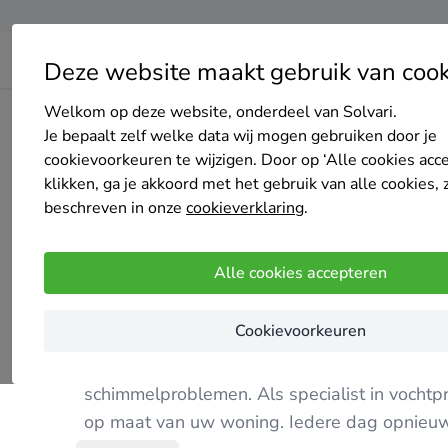
Deze website maakt gebruik van cook
Welkom op deze website, onderdeel van Solvari.
Home
Bedrijven overzicht
Steenhout bvba
Je bepaalt zelf welke data wij mogen gebruiken door je
cookievoorkeuren te wijzigen. Door op ‘Alle cookies acc
klikken, ga je akkoord met het gebruik van alle cookies, 
beschreven in onze
cookieverklaring
.
Steenhout bvba
Alle cookies accepteren
4.7
/5
(1 reviews)
Erembodegem
Cookievoorkeuren
Steenhout bvba is een gevestigde waarde in
schimmelproblemen. Als specialist in vocht
op maat van uw woning. Iedere dag opnieuw