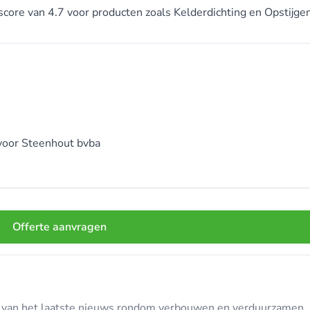
score van 4.7 voor producten zoals Kelderdichting en Opstijge
voor
Steenhout bvba
Offerte aanvragen
te van het laatste nieuws rondom verbouwen en verduurzamen, in