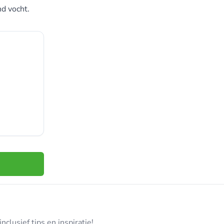
nd vocht.
clusief tips en inspiratie!