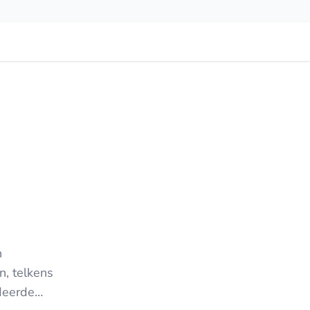
n
n, telkens
deerde