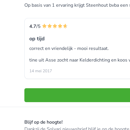
Op basis van 1 ervaring krijgt Steenhout bvba een 
4.7
/5
op tijd
correct en vriendelijk - mooi resultaat.
tine uit Asse zocht naar
Kelderdichting
en koos 
14 mei 2017
Blijf op de hoogte!
Dankzij de Solvari nieuwsbrief blijf je op de hoog