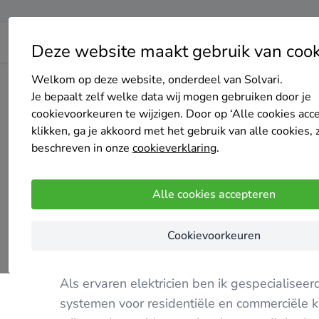
Deze website maakt gebruik van cook
Welkom op deze website, onderdeel van Solvari.
Home
Bedrijven overzicht
SINGH
Je bepaalt zelf welke data wij mogen gebruiken door je
cookievoorkeuren te wijzigen. Door op ‘Alle cookies acc
klikken, ga je akkoord met het gebruik van alle cookies, 
beschreven in onze
cookieverklaring
.
SINGH
Alle cookies accepteren
5 keer gekozen
4
/5
(5 reviews)
Cookievoorkeuren
ASSEBROEK
Als ervaren elektricien ben ik gespecialiseer
systemen voor residentiële en commerciële k