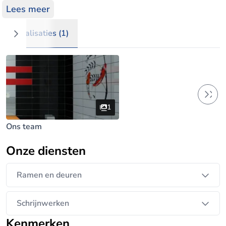
Lees meer
Meer dan 10jaar ervaring..
Realisaties (1)
Uw droom, ons vak !!!
Contacteer ons snel en ontdek wat wij allemaal
voor u kunnen doen...
1
0465 981 950
Ons team
Onze diensten
Ramen en Deuren
Ramen en deuren
Wij garanderen uw de beste prijs !
Schrijnwerken
Kenmerken