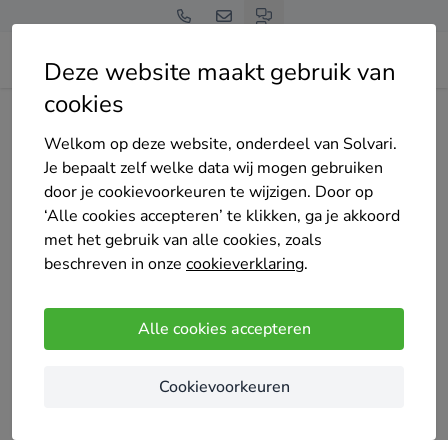
Deze website maakt gebruik van
cookies
Home
Bedrijven overzicht
Welkom bij RiR Bouw
Welkom op deze website, onderdeel van Solvari.
Je bepaalt zelf welke data wij mogen gebruiken
door je cookievoorkeuren te wijzigen. Door op
‘Alle cookies accepteren’ te klikken, ga je akkoord
met het gebruik van alle cookies, zoals
Welkom bij RiR Bouw
beschreven in onze
cookieverklaring
.
5
/5
(1 reviews)
Alle cookies accepteren
Wuustwezel
Algemene Bouw en Renovatiewerken...
Cookievoorkeuren
Renovaties van A tot Z