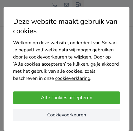
Deze website maakt gebruik van
cookies
Home
Bedrijven overzicht
RH projects
Welkom op deze website, onderdeel van Solvari.
Je bepaalt zelf welke data wij mogen gebruiken
door je cookievoorkeuren te wijzigen. Door op
‘Alle cookies accepteren’ te klikken, ga je akkoord
met het gebruik van alle cookies, zoals
RH projects
beschreven in onze
cookieverklaring
.
3 keer gekozen
4.5
/5
(2 reviews)
Alle cookies accepteren
Tongeren-Borgloon
Cookievoorkeuren
Uw partner voor interieurrenovatie en
totaalafwerking