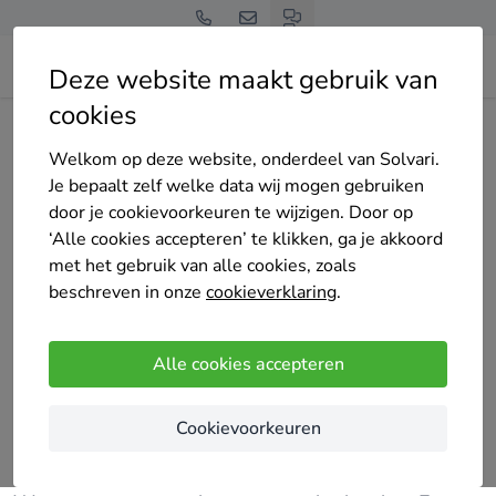
Deze website maakt gebruik van
cookies
Home
Bedrijven overzicht
EnergieQ
Welkom op deze website, onderdeel van Solvari.
Je bepaalt zelf welke data wij mogen gebruiken
door je cookievoorkeuren te wijzigen. Door op
‘Alle cookies accepteren’ te klikken, ga je akkoord
met het gebruik van alle cookies, zoals
EnergieQ
beschreven in onze
cookieverklaring
.
4 keer gekozen
4.8
/5
(5 reviews)
Alle cookies accepteren
Lichtervelde
Cookievoorkeuren
Maak kennis met EnergieQ
EnergieQ installeert water- en energietechnieken.