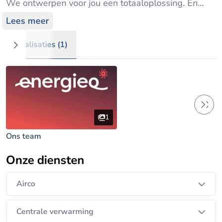
We ontwerpen voor jou een totaaloplossing. En
zetten daarbij volop in op hernieuwbare energie. Zo
Lees meer
geniet jij van een lage energiefactuur en tijdloos
wooncomfort.
Realisaties (1)
Je bent particulier, KMO, architect of
bouwprofessional? En op zoek naar advies voor
jouw woning of bedrijfsgebouw?
1
Ons team
Onze diensten
Airco
Centrale verwarming