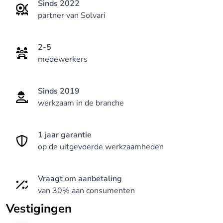
professionele én veilige manier uw opdrachten te
Sinds 2022
partner van Solvari
vervullen. Denk maar aan schilderen van
dakranden, koepels of moeilijke hoekjes in een hoge
trappenhal.
2-5
medewerkers
Pro Painting is bereikbaar van maandag tot vrijdag
tussen 8 en 18 uur en in het weekend tussen 10 en
Sinds 2019
18 uur. U kunt steeds contact opnemen met Pro
werkzaam in de branche
Painting voor een klantenbezoek en vrijblijvende
offerte.
1 jaar garantie
op de uitgevoerde werkzaamheden
Vraagt om aanbetaling
van 30% aan consumenten
Vestigingen