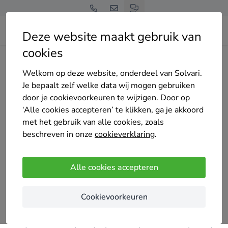
Deze website maakt gebruik van
cookies
Home
Bedrijven overzicht
Pro painting
Welkom op deze website, onderdeel van Solvari.
Je bepaalt zelf welke data wij mogen gebruiken
door je cookievoorkeuren te wijzigen. Door op
‘Alle cookies accepteren’ te klikken, ga je akkoord
met het gebruik van alle cookies, zoals
Pro painting
beschreven in onze
cookieverklaring
.
6 keer gekozen
5
/5
(2 reviews)
Alle cookies accepteren
As
Cookievoorkeuren
BINNEN EN BUITEN
Alle schilderwerken zowel binnen als buiten