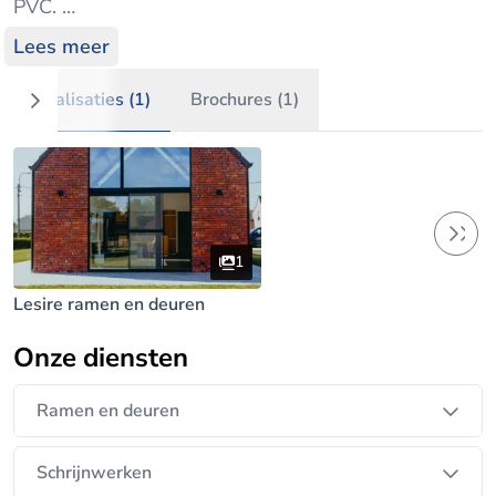
PVC.
Lees meer
Als kleine, familiale firma staan wij dicht bij onze
klanten en krijgt u persoonlijk advies, snelle levering
Realisaties (1)
Brochures (1)
en een scherpe prijs. Met jarenlange ervaring
zorgen wij voor energie-efficiënte, veilige en
stijlvolle oplossingen die perfect aansluiten bij uw
woning.
1
Of het nu gaat om nieuwbouw of renovatie, wij
Lesire ramen en deuren
begeleiden u van advies tot vakkundige plaatsing.
We werken uitsluitend met kwaliteitsmerken, zodat
Onze diensten
u zeker bent van ramen en deuren die jarenlang
meegaan. Dankzij onze focus op kwaliteit,
Ramen en deuren
duurzaamheid en service zijn wij de betrouwbare
partner voor ramen, deuren, schuiframen en
Schrijnwerken