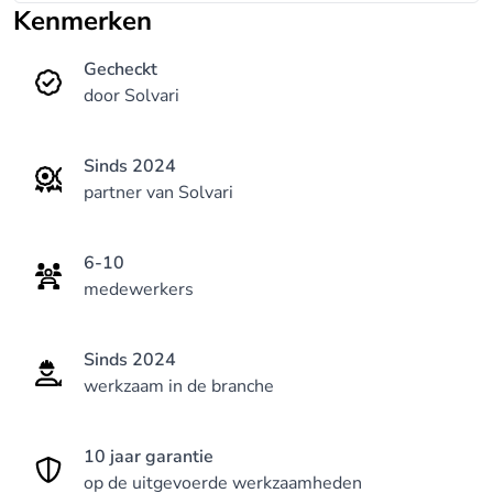
glaswerken in Gent en omstreken.
Kenmerken
Kom langs in onze showroom --> Wiedauwkaai
Gecheckt
door Solvari
111 - 9000 Gent
Werkzaam in Oost-Vlaanderen - West-Vlaanderen
- Antwerpen
Sinds 2024
partner van Solvari
6-10
medewerkers
Sinds 2024
werkzaam in de branche
10 jaar garantie
op de uitgevoerde werkzaamheden