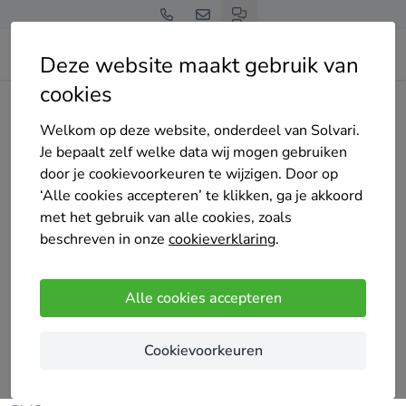
Deze website maakt gebruik van
cookies
Home
Bedrijven overzicht
Lesire ramen en deuren
Welkom op deze website, onderdeel van Solvari.
Je bepaalt zelf welke data wij mogen gebruiken
door je cookievoorkeuren te wijzigen. Door op
‘Alle cookies accepteren’ te klikken, ga je akkoord
met het gebruik van alle cookies, zoals
Lesire ramen en deuren
beschreven in onze
cookieverklaring
.
Premium partner
87 keer gekozen
5
/5
(11 reviews)
Alle cookies accepteren
Gent
Cookievoorkeuren
Lesire Ramen en Deuren in Gent is uw specialist in
maatwerk ramen en deuren in aluminium, hout en