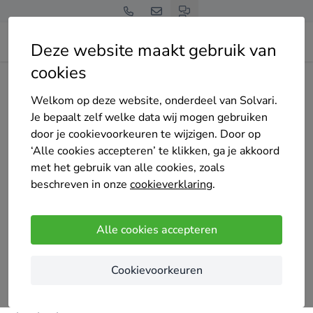
Deze website maakt gebruik van
cookies
Home
Bedrijven overzicht
kf multiservices
Welkom op deze website, onderdeel van Solvari.
Je bepaalt zelf welke data wij mogen gebruiken
door je cookievoorkeuren te wijzigen. Door op
‘Alle cookies accepteren’ te klikken, ga je akkoord
met het gebruik van alle cookies, zoals
kf multiservices
beschreven in onze
cookieverklaring
.
5 keer gekozen
4.3
/5
(11 reviews)
Alle cookies accepteren
Anderlecht
Cookievoorkeuren
Plaffonage, peinture, rénovation, parquet,
intervention urgent securisation, salle de bain ,