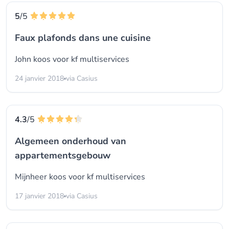
5
/5
Faux plafonds dans une cuisine
John koos voor
kf multiservices
24 janvier 2018
via Casius
4.3
/5
Algemeen onderhoud van
appartementsgebouw
Mijnheer koos voor
kf multiservices
17 janvier 2018
via Casius