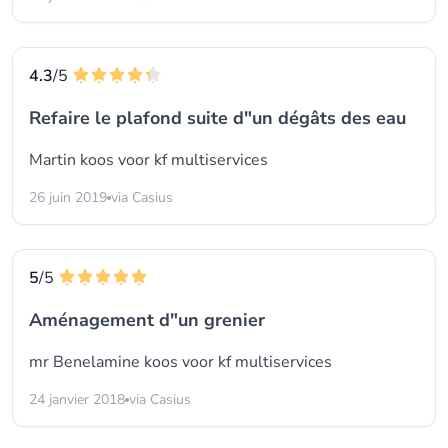
4.3
/5
Refaire le plafond suite d"un dégâts des eau
Martin koos voor
kf multiservices
26 juin 2019
via Casius
5
/5
Aménagement d"un grenier
mr Benelamine koos voor
kf multiservices
24 janvier 2018
via Casius