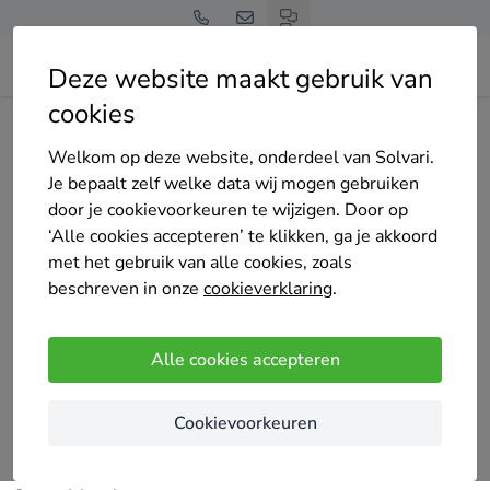
Deze website maakt gebruik van
cookies
Home
Bedrijven overzicht
KALKUZ
Welkom op deze website, onderdeel van Solvari.
Je bepaalt zelf welke data wij mogen gebruiken
door je cookievoorkeuren te wijzigen. Door op
‘Alle cookies accepteren’ te klikken, ga je akkoord
met het gebruik van alle cookies, zoals
KALKUZ
beschreven in onze
cookieverklaring
.
5 keer gekozen
5
/5
(6 reviews)
Alle cookies accepteren
Leopoldsburg
Cookievoorkeuren
Met meer dan 20 jaar ervaring, bieden wij steeds
de hoogwaardigste merken aan in PVC, ALU, Hout