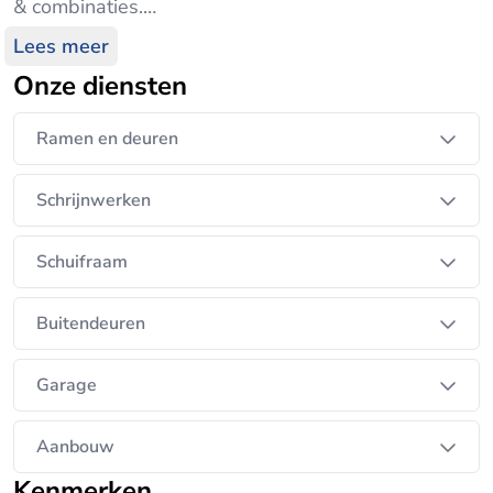
& combinaties.
Kwaliteit, advies & communicatie komen bij ons op
Lees meer
voorplan bij elke start.
Onze diensten
In onze vernieuwde showroom nodigen wij u graag
uit voor een kopje koffie.
Ramen en deuren
Schrijnwerken
Schuifraam
Buitendeuren
Garage
Aanbouw
Kenmerken