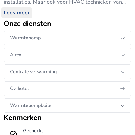
installaties. Maar ook voor HVAC technieken van
een nieuwbouw of renovatieproject kan u bij ons
Lees meer
terecht.
Onze diensten
Warmtepomp
Airco
Centrale verwarming
Cv-ketel
Warmtepompboiler
Kenmerken
Gecheckt