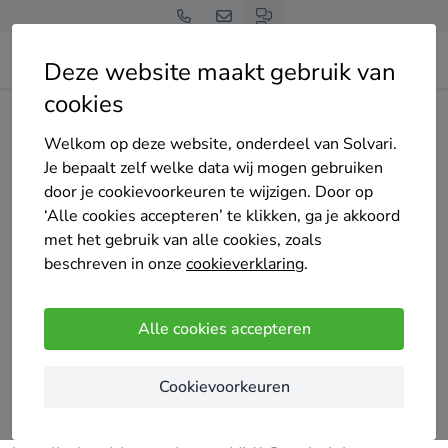
Deze website maakt gebruik van
cookies
Home
Bedrijven overzicht
J. Van Rompaey bv
Welkom op deze website, onderdeel van Solvari.
Je bepaalt zelf welke data wij mogen gebruiken
door je cookievoorkeuren te wijzigen. Door op
‘Alle cookies accepteren’ te klikken, ga je akkoord
met het gebruik van alle cookies, zoals
J. Van Rompaey bv
beschreven in onze
cookieverklaring
.
18 keer gekozen
4.9
/5
(9 reviews)
Alle cookies accepteren
Herentals
Cookievoorkeuren
Wij zijn een koeltechnisch gecertificeerd bedrijf, die
gespecialiseerd zijn in warmtepompen en airco