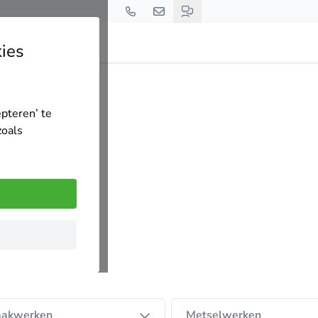
ies
epteren’ te
zoals
aakwerken
Metselwerken