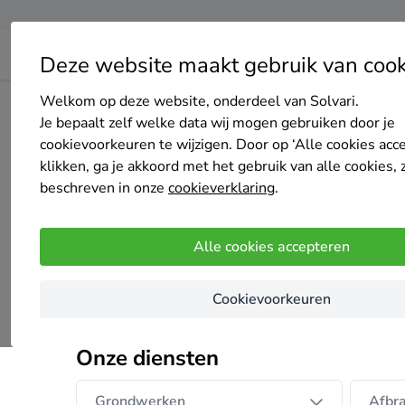
Deze website maakt gebruik van cook
Welkom op deze website, onderdeel van Solvari.
Home
Bedrijven overzicht
Gietvloeren Tom BV
Je bepaalt zelf welke data wij mogen gebruiken door je
cookievoorkeuren te wijzigen. Door op ‘Alle cookies acc
klikken, ga je akkoord met het gebruik van alle cookies, 
beschreven in onze
cookieverklaring
.
Gietvloeren Tom BV
Alle cookies accepteren
4
/5
(5 reviews)
Gent
Cookievoorkeuren
Alles in eigen beheer, kwaliteit en service
Onze diensten
Grondwerken
Afbr