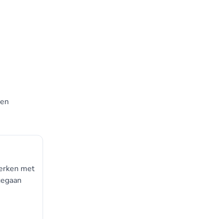
 en
merken met
 gegaan