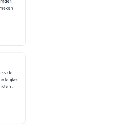
rader!
osmaken
nks de
edelijke
isten .