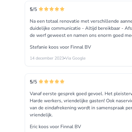
5
/5
Na een totaal renovatie met verschillende aan
duidelijke communicatie - Altijd bereikbaar - 
de werf geweest en namen ons enorm goed mee in
Stefanie koos voor
Finnal BV
14 december 2023
Via Google
5
/5
Vanaf eerste gesprek goed gevoel. Het pleisterw
Harde werkers, vriendelijke gasten! Ook naservi
van de eindafrekening wordt in samenspraak per
vriendelijk.
Eric koos voor
Finnal BV