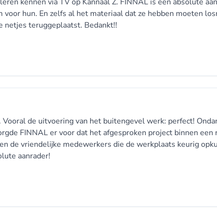
 leren kennen via TV op Kannaal Z. FINNAL is een absolute aan
m voor hun. En zelfs al het materiaal dat ze hebben moeten l
 netjes teruggeplaatst. Bedankt!!
Vooral de uitvoering van het buitengevel werk: perfect! Onda
rgde FINNAL er voor dat het afgesproken project binnen een r
en de vriendelijke medewerkers die de werkplaats keurig opku
olute aanrader!