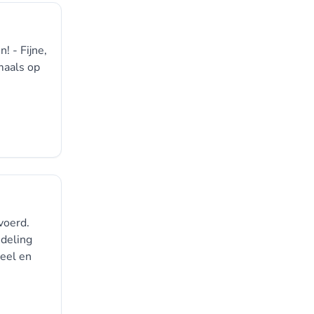
 - Fijne,
maals op
voerd.
ndeling
neel en