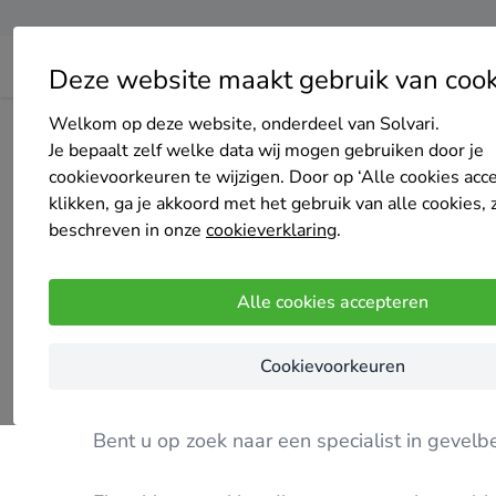
Deze website maakt gebruik van cook
Welkom op deze website, onderdeel van Solvari.
Home
Bedrijven overzicht
Finnal BV
Je bepaalt zelf welke data wij mogen gebruiken door je
cookievoorkeuren te wijzigen. Door op ‘Alle cookies acc
klikken, ga je akkoord met het gebruik van alle cookies, 
beschreven in onze
cookieverklaring
.
Finnal BV
Alle cookies accepteren
Premium partner
5
/5
(5 reviews)
Cookievoorkeuren
Houthalen-Helchteren
Bent u op zoek naar een specialist in gevel