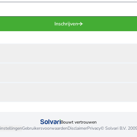
Inschrijven
Bouwt vertrouwen
instellingen
Gebruikersvoorwaarden
Disclaimer
Privacy
© Solvari B.V. 200