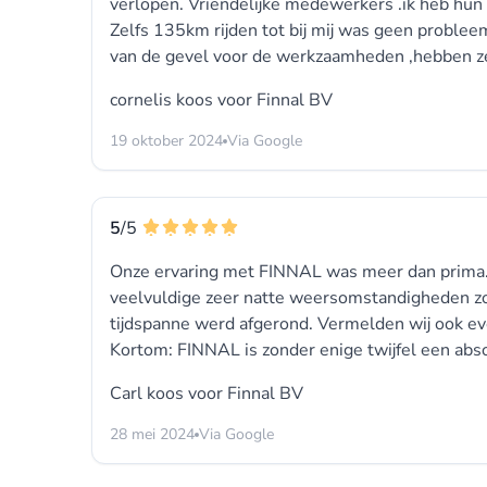
verlopen. Vriendelijke medewerkers .ik heb hun
Zelfs 135km rijden tot bij mij was geen problee
van de gevel voor de werkzaamheden ,hebben ze
cornelis koos voor
Finnal BV
19 oktober 2024
Via Google
5
/5
Onze ervaring met FINNAL was meer dan prima. 
veelvuldige zeer natte weersomstandigheden zo
tijdspanne werd afgerond. Vermelden wij ook ev
Kortom: FINNAL is zonder enige twijfel een abs
Carl koos voor
Finnal BV
28 mei 2024
Via Google