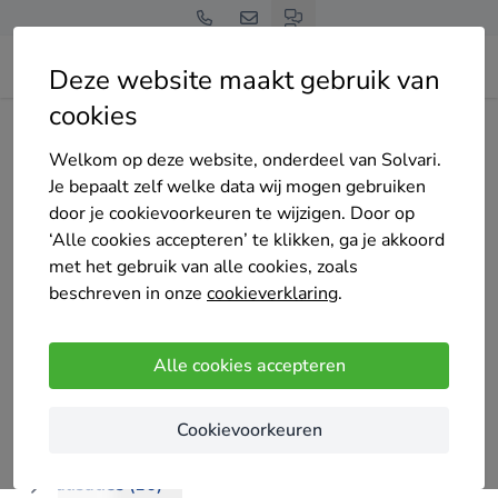
Deze website maakt gebruik van
cookies
Home
Bedrijven overzicht
FR Renovation
Welkom op deze website, onderdeel van Solvari.
Je bepaalt zelf welke data wij mogen gebruiken
door je cookievoorkeuren te wijzigen. Door op
‘Alle cookies accepteren’ te klikken, ga je akkoord
met het gebruik van alle cookies, zoals
FR Renovation
beschreven in onze
cookieverklaring
.
5
/5
(2 reviews)
Blankenberge
Alle cookies accepteren
Alle schrijnwerk / gyprocwerken / plafonds /
Cookievoorkeuren
interieur en eindafwerking tot de punten op de ë .
Realisaties (16)