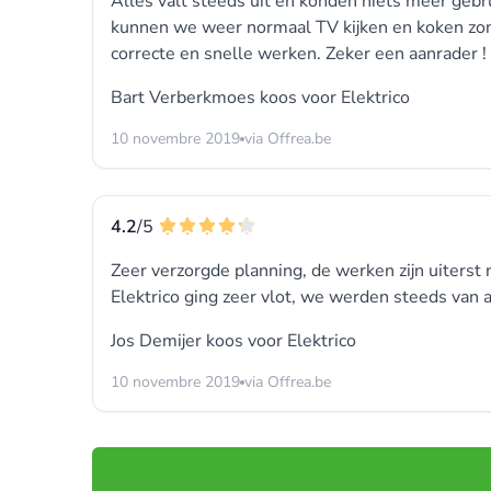
Alles valt steeds uit en konden niets meer geb
kunnen we weer normaal TV kijken en koken zo
correcte en snelle werken. Zeker een aanrader !
Bart Verberkmoes koos voor
Elektrico
10 novembre 2019
via Offrea.be
4.2
/5
Zeer verzorgde planning, de werken zijn uiters
Elektrico ging zeer vlot, we werden steeds van a
Jos Demijer koos voor
Elektrico
10 novembre 2019
via Offrea.be