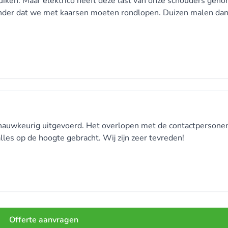
ruiken. Maar elektrico heeft deze last van onze schouders gen
nder dat we met kaarsen moeten rondlopen. Duizen malen dan
t nauwkeurig uitgevoerd. Het overlopen met de contactpersone
lles op de hoogte gebracht. Wij zijn zeer tevreden!
Offerte aanvragen