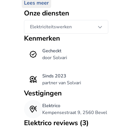
date en staan we nooit voor een voldomme fei
Lees meer
zodat ook Uw elektrische installatie steeds 
Onze diensten
We kunnen U gerust stellen dat U Hier zeker
uiterst duurzaam resultaat!
Elektriciteitswerken
Kenmerken
Gecheckt
door Solvari
Sinds 2023
partner van Solvari
Vestigingen
Elektrico
Kempensestraat 9, 2560 Bevel
Elektrico reviews (3)