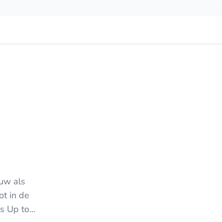
ouw als
ot in de
ds Up to