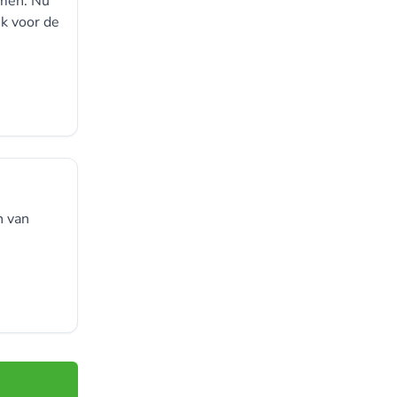
omen. Nu
k voor de
n van