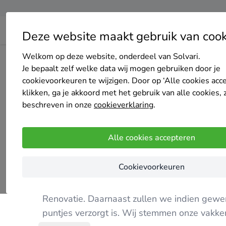
Deze website maakt gebruik van cook
Welkom op deze website, onderdeel van Solvari.
Home
Bedrijven overzicht
Elektrico
Je bepaalt zelf welke data wij mogen gebruiken door je
cookievoorkeuren te wijzigen. Door op ‘Alle cookies acc
klikken, ga je akkoord met het gebruik van alle cookies, 
beschreven in onze
cookieverklaring
.
Elektrico
Alle cookies accepteren
4.5
/5
(3 reviews)
Bevel
Cookievoorkeuren
Elektrico doet het totaalpakket. Wij leveren
Renovatie. Daarnaast zullen we indien gewens
puntjes verzorgt is. Wij stemmen onze vakke