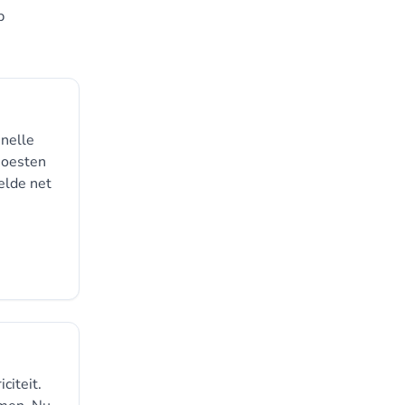
p
snelle
moesten
elde net
citeit.