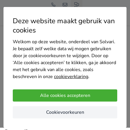
Deze website maakt gebruik van
cookies
Home
Bedrijven overzicht
Digimar BV
Welkom op deze website, onderdeel van Solvari.
Je bepaalt zelf welke data wij mogen gebruiken
door je cookievoorkeuren te wijzigen. Door op
‘Alle cookies accepteren’ te klikken, ga je akkoord
met het gebruik van alle cookies, zoals
Digimar BV
beschreven in onze
cookieverklaring
.
27 keer gekozen
5
/5
(9 reviews)
Alle cookies accepteren
Houthalen-Helchteren
Cookievoorkeuren
Digimar is uw partner voor installatie reparatie en
onderhoud van uw airco of lucht-lucht warmtepomp