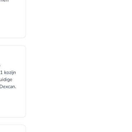
komen
e
1 kozijn
uidige
 Dexcan.