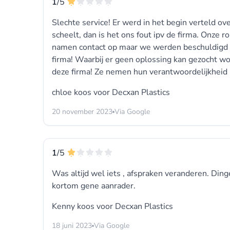
1
/5
Slechte service! Er werd in het begin verteld over
scheelt, dan is het ons fout ipv de firma. Onze ro
namen contact op maar we werden beschuldigd dat
firma! Waarbij er geen oplossing kan gezocht w
deze firma! Ze nemen hun verantwoordelijkheid
chloe koos voor
Decxan Plastics
20 november 2023
Via Google
1
/5
Was altijd wel iets , afspraken veranderen. Ding
kortom gene aanrader.
Kenny koos voor
Decxan Plastics
18 juni 2023
Via Google