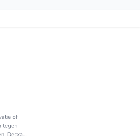
atie of
n tegen
en. Decxan