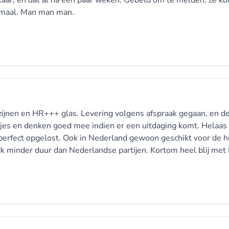
elkaar, en dat al na een paar weken. Gebeld om te melden, ze 
ormaal. Man man man.
zijnen en HR+++ glas. Levering volgens afspraak gegaan, en d
jes en denken goed mee indien er een uitdaging komt. Helaas 
perfect opgelost. Ook in Nederland gewoon geschikt voor de h
ijk minder duur dan Nederlandse partijen. Kortom heel blij met