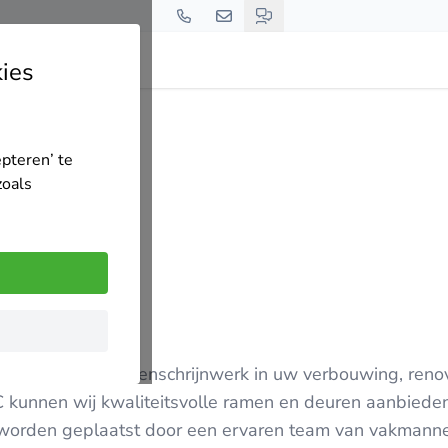
ies
epteren’ te
zoals
ner voor het buitenschrijnwerk in uw verbouwing, renov
kunnen wij kwaliteitsvolle ramen en deuren aanbiede
n worden geplaatst door een ervaren team van vakmann