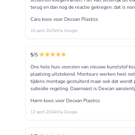
schuifhor/vliegenramen. Het valt letterlijk uit 
terug en dan nog de reactie gekregen: dat is n
Caro koos voor
Decxan Plastics
10 april 2025
Via Google
5
/5
Ons hele huis voorzien van nieuwe kunststof ko
plaatsing uitstekend. Monteurs werken heel net
tijdens montage gestuiterd maar ook dat wordt 
subsidie regeling. Daarnaast is Dexcan aanzienl
Harm koos voor
Decxan Plastics
12 april 2024
Via Google