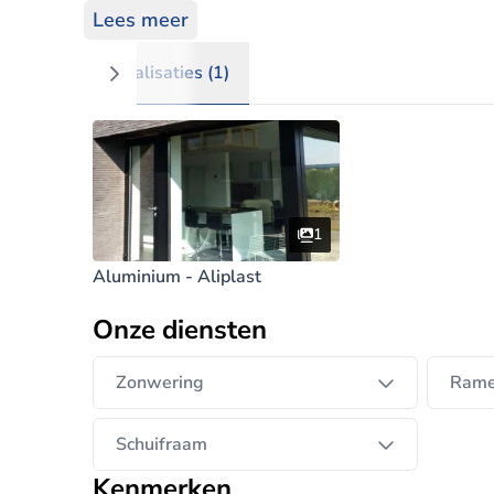
bvba draagt service hoog in het vaandel. Zow
Lees meer
Realisaties (1)
1
Aluminium - Aliplast
Onze diensten
Zonwering
Rame
Schuifraam
Kenmerken