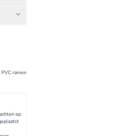
n, PVC ramen
wachten op
geplaatst