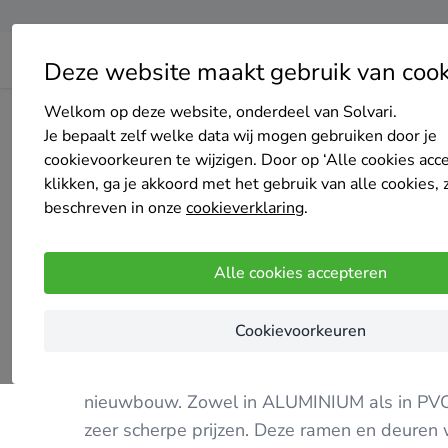
Deze website maakt gebruik van cook
Welkom op deze website, onderdeel van Solvari.
Home
Bedrijven overzicht
Decxan Plastics
Je bepaalt zelf welke data wij mogen gebruiken door je
cookievoorkeuren te wijzigen. Door op ‘Alle cookies acc
klikken, ga je akkoord met het gebruik van alle cookies, 
beschreven in onze
cookieverklaring
.
Decxan Plastics
Alle cookies accepteren
2.6
/5
(5 reviews)
Cookievoorkeuren
Oudenaarde
Decxan Plastics bvba is uw betrouwbare part
nieuwbouw. Zowel in ALUMINIUM als in PVC 
zeer scherpe prijzen. Deze ramen en deure