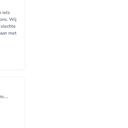
n iets
 ons. Wij
 slechte
gaan met
o....