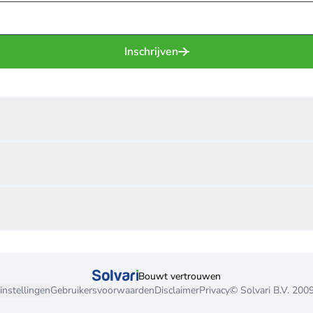
Inschrijven
Bouwt vertrouwen
instellingen
Gebruikersvoorwaarden
Disclaimer
Privacy
© Solvari B.V. 200