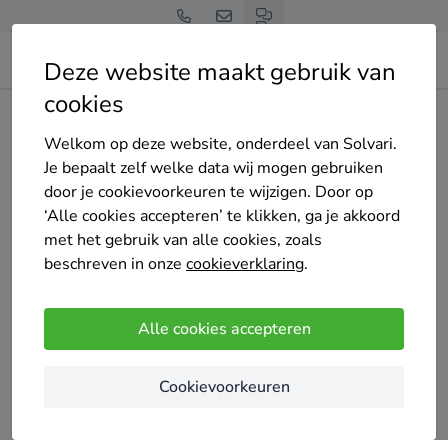
Deze website maakt gebruik van
cookies
Home
Bedrijven overzicht
Declercq Diego
Welkom op deze website, onderdeel van Solvari.
Je bepaalt zelf welke data wij mogen gebruiken
door je cookievoorkeuren te wijzigen. Door op
‘Alle cookies accepteren’ te klikken, ga je akkoord
met het gebruik van alle cookies, zoals
Declercq Diego
beschreven in onze
cookieverklaring
.
4.8
/5
(5 reviews)
Alle cookies accepteren
Waregem
Alle schrijnwerk in diverse houtsoorten voor buiten
Cookievoorkeuren
en binnen:
- deuren en ramen