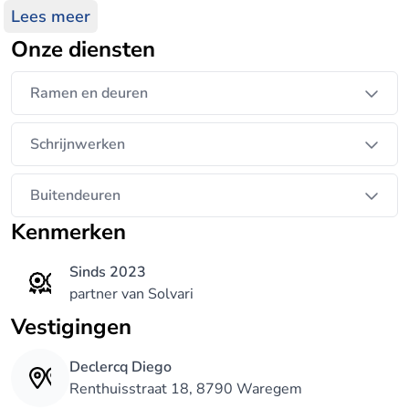
- gevelbekleding
Lees meer
- terrassen
Onze diensten
Binnenhuisinrinchting op maat:
- keukens
Ramen en deuren
- dressings & inbouwkasten
- bureau
Schrijnwerken
- badkamermeubelen
- laminaat & parket
Buitendeuren
Eén adres voor de renovatie van uw interieur:
Kenmerken
- totaalinrichting
- plafonds
Sinds 2023
- gipsplaten
partner van Solvari
- isolatie
Vestigingen
- ...
Declercq Diego
Renthuisstraat 18, 8790 Waregem
alles uitgevoerd volgens de regels van de kunst