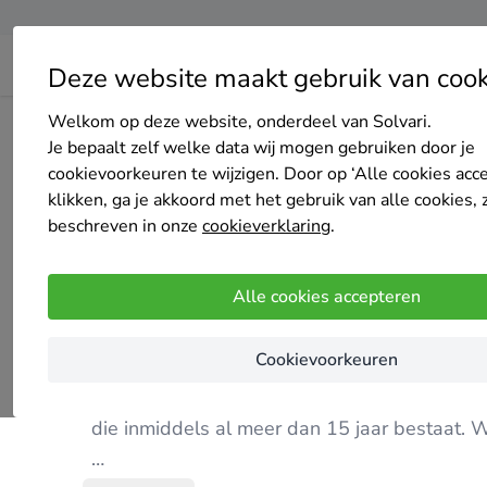
Deze website maakt gebruik van cook
Welkom op deze website, onderdeel van Solvari.
Home
Bedrijven overzicht
Decoratie Daneels Dirk
Je bepaalt zelf welke data wij mogen gebruiken door je
cookievoorkeuren te wijzigen. Door op ‘Alle cookies acc
klikken, ga je akkoord met het gebruik van alle cookies, 
beschreven in onze
cookieverklaring
.
Decoratie Daneels Dirk
Alle cookies accepteren
4.7
/5
(6 reviews)
Zedelgem
Cookievoorkeuren
Mijn naam is Daneels Dirk en ik heb meer dan
die inmiddels al meer dan 15 jaar bestaat. Wi