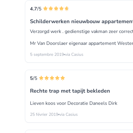
4.7
/5
Schilderwerken nieuwbouw appartemen
Verzorgd werk . gedienstige vakman zeer correct
Mr Van Doorslaer eigenaar appartement Weste
5 septembre 2019
via Casius
5
/5
Rechte trap met tapijt bekleden
Lieven koos voor
Decoratie Daneels Dirk
25 février 2019
via Casius