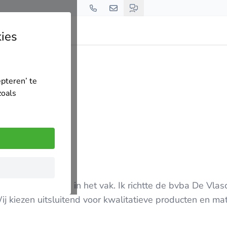
ies
epteren’ te
zoals
 25 jaar ervaring in het vak. Ik richtte de bvba De Vlas
j kiezen uitsluitend voor kwalitatieve producten en mat