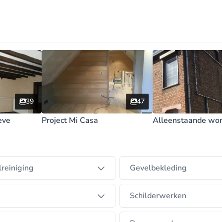
het bezichtigen en opmeten van de uit te voeren werken
39
47
eve
Project Mi Casa
Alleenstaande won
reiniging
Gevelbekleding
Schilderwerken