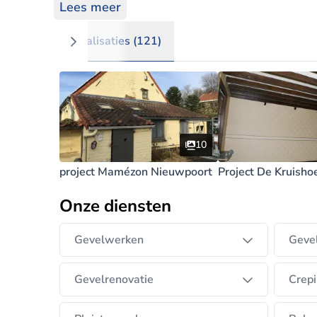
Een offerte wordt vrijblijvend opgesteld na 
Lees meer
Realisaties (121)
10
project Mamézon Nieuwpoort
Project De Kruisho
Onze diensten
Gevelwerken
Gevel
Gevelrenovatie
Crepi