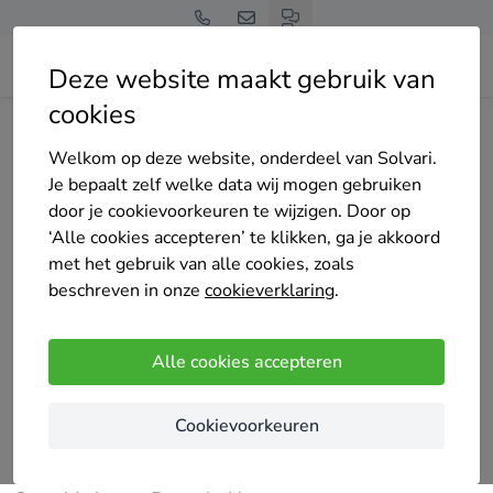
Deze website maakt gebruik van
cookies
Home
Bedrijven overzicht
Conradus Dakwerken
Welkom op deze website, onderdeel van Solvari.
Je bepaalt zelf welke data wij mogen gebruiken
door je cookievoorkeuren te wijzigen. Door op
‘Alle cookies accepteren’ te klikken, ga je akkoord
met het gebruik van alle cookies, zoals
Conradus Dakwerken
beschreven in onze
cookieverklaring
.
Top pro
58 keer gekozen
4.8
/5
(24 reviews)
Alle cookies accepteren
Bornem
Cookievoorkeuren
Uw Dakrenovatie bij Conradus in 5 stappen:
Stap 1: Offerte Opmaak