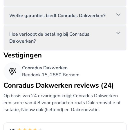
om de voortgang te controleren en ervoor te zorgen
dat alles nauwgezet volgens planning en in
Welke garanties biedt Conradus Dakwerken?
overeenstemming met uw wensen verloopt.
• Klantencommunicatie: We houden u continu op de
hoogte van de status van de werkzaamheden en
Hoe verloopt de betaling bij Conradus
Dakwerken?
zorgen ervoor dat alles naar uw tevredenheid wordt
uitgevoerd.
Vestigingen
Conradus Dakwerken
Stap 5: Na-Nursing
Reedonk 15, 2880 Bornem
Eindbeoordeling en Tevredenheid
Conradus Dakwerken reviews (24)
• Eindbezoek: Na de uitvoering van de werken komt
Op basis van 24 ervaringen krijgt Conradus Dakwerken
onze adviseur opnieuw langs.
een score van 4.8 voor producten zoals Dak renovatie of
• Werkoverzicht: We overlopen samen de
isolatie, Nieuw dak (hellend) en Dakrenovatie.
uitgevoerde werken en evalueren uw tevredenheid.
• Nazorg: We zorgen ervoor dat alles perfect naar