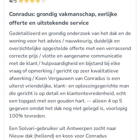
4
/5
uw tevredenheid is en beantwoorden eventuele
resterende vragen of zorgen. Na voltooiing van de
Conradus: grondig vakmanschap, eerlijke
werkzaamheden ontvangt u van ons een
offerte en uitstekende service
aannemersattest, waarmee u eenvoudig uw
Gedetailleerd en grondig onderzoek van het dak en de
premieaanvraag kunt indienen.
woning voor het advies / nauwkeurig, duidelijk en
overzichtelijke opgestelde offerte met een verrassend
Wij streven ernaar om uw dakrenovatie zo soepel
correcte prijs / vlotte en aangename communicatie
en transparant mogelijk te laten verlopen, met een
met de klant / hulpvaardigheid en bijstand bij elke
vraag of opmerking / gericht op zeer kwalitatieve
hoge kwaliteit en klanttevredenheid als onze
afwerking / Koen Vergauwen van Conradus is een
prioriteiten. Mocht u vragen hebben tijdens het
uiterst vriendelijke, klant- en oplossingsgerichte man
proces, aarzel dan niet om contact met ons op te
die gericht is op detail en klantentevredenheid, echt
nemen.
een topgast met een gouden hart. -- alleen 4 op 5
Uw tevredenheid is ons succes!
gegeven omdat het dak nog niet gelegd is, voorlopig
100% tevreden.
Een Solvari-gebruiker uit Antwerpen zocht naar
Nieuw dak (hellend)
en koos voor
Conradus